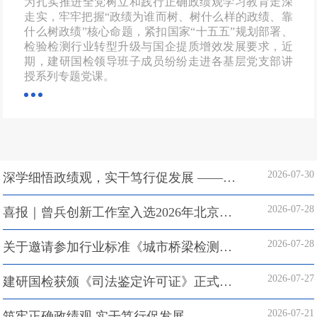
为扎实推进全党树立和践行正确政绩观学习教育走深
走实，牢牢把握“政绩为谁而树、树什么样的政绩、靠
什么树政绩”核心命题，紧扣国家“十五五”规划部署、
检验检测行业转型升级与国企提质增效发展要求，近
期，建研国检领导班子成员纷纷走进各基层党支部讲
授系列专题党课。
2026-07-30
深学细悟政绩观，实干笃行促发展 ——建研国检领导班子成员深入基层联系支部讲授专题党...
2026-07-28
喜报｜曾兵创新工作室入选2026年北京优秀青年工程师创新工作室
2026-07-28
关于邀请参加行业标准《城市桥梁检测与评定技术规范》CJJ/T 233修订工作的函
2026-07-27
建研国检获颁《司法鉴定许可证》正式拓展环境损害司法鉴定新领域
2026-07-21
筑牢正确政绩观 实干笃行促发展 —— 建研国检党委举办树立和践行正确政绩观专题党课...