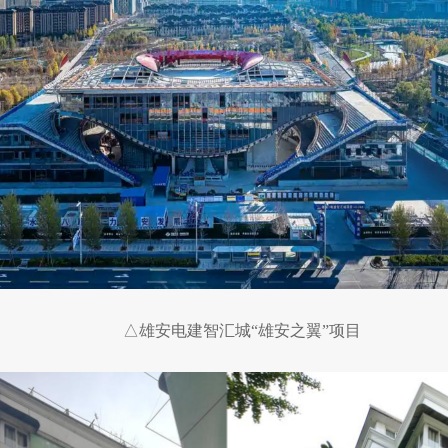
△雄安电建智汇城“雄安之翼”项目