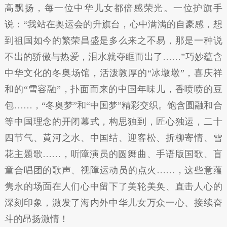
高飘扬，每一位中华儿女都倍感荣光。一位护旗手
说：“我站在奥运会的升旗台，心中满满的自豪感，想
到祖国如今的繁荣昌盛是多么来之不易，那是一种说
不出的骄傲与热爱，泪水就夺眶而出了……”巧妙蕴含
中华文化的冬奥场馆，活泼敦厚的“冰墩墩”，喜庆祥
和的“雪容融”，扑面而来的中国年味儿，香喷喷的豆
包……，“冬奥梦”和“中国梦”精彩交织。饱含圆融和合
等中国理念的开闭幕式，构思独到，匠心独运，二十
四节气、黄河之水、中国结、迎客松、折柳寄情、雪
花主题歌……，听障演员的圆舞曲、手语版国歌、盲
童合唱团的歌声、视障运动员的点火……，这些意蕴
隽永的场面在人们心中留下了美轮美奂、直击人心的
深刻印象，激发了海内外中华儿女万众一心、接续奋
斗的昂扬激情！